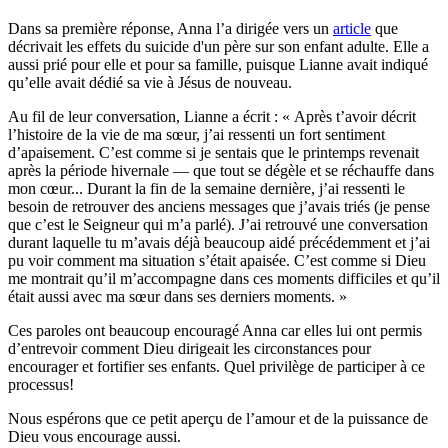
Dans sa première réponse, Anna l’a dirigée vers un
article
que
décrivait les effets du suicide d'un père sur son enfant adulte. Elle a
aussi prié pour elle et pour sa famille, puisque Lianne avait indiqué
qu’elle avait dédié sa vie à Jésus de nouveau.
Au fil de leur conversation, Lianne a écrit : « Après t’avoir décrit
l’histoire de la vie de ma sœur, j’ai ressenti un fort sentiment
d’apaisement. C’est comme si je sentais que le printemps revenait
après la période hivernale — que tout se dégèle et se réchauffe dans
mon cœur... Durant la fin de la semaine dernière, j’ai ressenti le
besoin de retrouver des anciens messages que j’avais triés (je pense
que c’est le Seigneur qui m’a parlé). J’ai retrouvé une conversation
durant laquelle tu m’avais déjà beaucoup aidé précédemment et j’ai
pu voir comment ma situation s’était apaisée. C’est comme si Dieu
me montrait qu’il m’accompagne dans ces moments difficiles et qu’il
était aussi avec ma sœur dans ses derniers moments. »
Ces paroles ont beaucoup encouragé Anna car elles lui ont permis
d’entrevoir comment Dieu dirigeait les circonstances pour
encourager et fortifier ses enfants. Quel privilège de participer à ce
processus!
Nous espérons que ce petit aperçu de l’amour et de la puissance de
Dieu vous encourage aussi.