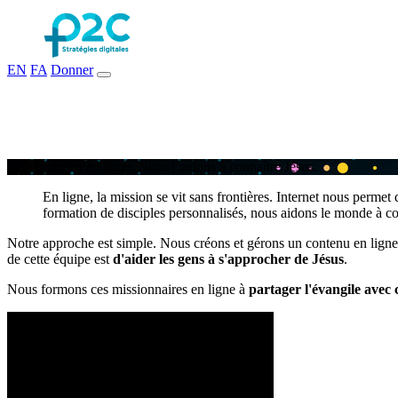
EN
FA
Donner
L
e
m
o
n
d
e
e
s
t
e
n
l
i
g
n
e
.
N
o
u
s
l
’
a
i
d
o
n
s
à
c
o
n
n
a
î
t
r
e
J
é
s
u
s
.
En ligne, la mission se vit sans frontières. Internet nous perme
formation de disciples personnalisés, nous aidons le monde à co
Notre approche est simple. Nous créons et gérons un contenu en ligne 
de cette équipe est
d'aider les gens à s'approcher de Jésus
.
Nous formons ces missionnaires en ligne à
partager l'évangile avec