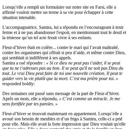
Lorsqu’elle a rempli un formulaire sur notre site en Farsi, elle a
affirmé vouloir mettre un terme à sa vie pour échapper à cette
situation intenable.
L'accompagnatrice, Samira, lui a répondu en l’encourageant à tenir
ferme et à ne pas abandonner l'espoir, en mentionnant tout le deuil et
la tristesse qu’un tel acte ferait vivre à ses enfants.
Fleur-d’hiver était en colère... contre le mari qui l’avait maltraité,
contre les organismes qui offrait si peu d’aide, et même contre Dieu,
qui semblait si indifférent à ses appels.
Samira a osé répondre :
« Si ce dieu ne peut pas t’aider, il se peut
que tu ne t’adresses pas au bon. Il se peut qu'il ne soit pas Dieu du
tout. Le vrai Dieu peut faire de toi une nouvelle création. Il peut te
guider vers la vie plutôt que la mort. C’est ma prière pour toi. »
responded boldly:
Des semaines ont passé sans message de la part de Fleur-d’hiver.
Après un mois, elle a répondu,
« C’est comme un miracle. Je me
sens fortifiée par tes paroles. »
Fleur-d’hiver se trouvait maintenant en appartement. Lorsqu’elle a
avoué son besoin de meubles et d’un frigo à Samira, celle-ci a prié
pour elle. Mais elle avait la forte impression que Dieu voulait qu'elle