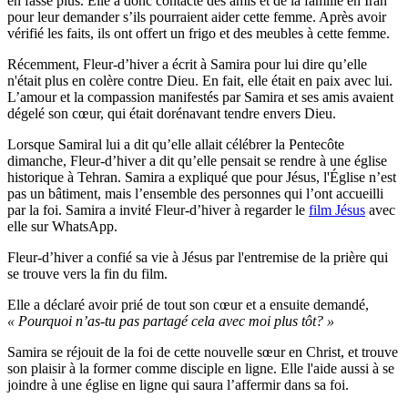
en fasse plus. Elle a donc contacté des amis et de la famille en Iran
pour leur demander s’ils pourraient aider cette femme. Après avoir
vérifié les faits, ils ont offert un frigo et des meubles à cette femme.
Récemment, Fleur-d’hiver a écrit à Samira pour lui dire qu’elle
n'était plus en colère contre Dieu. En fait, elle était en paix avec lui.
L’amour et la compassion manifestés par Samira et ses amis avaient
dégelé son cœur, qui était dorénavant tendre envers Dieu.
Lorsque Samiral lui a dit qu’elle allait célébrer la Pentecôte
dimanche, Fleur-d’hiver a dit qu’elle pensait se rendre à une église
historique à Tehran. Samira a expliqué que pour Jésus, l'Église n’est
pas un bâtiment, mais l’ensemble des personnes qui l’ont accueilli
par la foi. Samira a invité Fleur-d’hiver à regarder le
film Jésus
avec
elle sur WhatsApp.
Fleur-d’hiver a confié sa vie à Jésus par l'entremise de la prière qui
se trouve vers la fin du film.
Elle a déclaré avoir prié de tout son cœur et a ensuite demandé,
« Pourquoi n’as-tu pas partagé cela avec moi plus tôt? »
Samira se réjouit de la foi de cette nouvelle sœur en Christ, et trouve
son plaisir à la former comme disciple en ligne. Elle l'aide aussi à se
joindre à une église en ligne qui saura l’affermir dans sa foi.