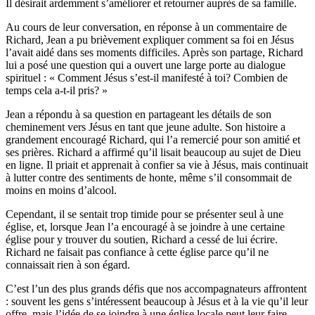
Il désirait ardemment s’améliorer et retourner auprès de sa famille.
Au cours de leur conversation, en réponse à un commentaire de
Richard, Jean a pu brièvement expliquer comment sa foi en Jésus
l’avait aidé dans ses moments difficiles. Après son partage, Richard
lui a posé une question qui a ouvert une large porte au dialogue
spirituel : « Comment Jésus s’est-il manifesté à toi? Combien de
temps cela a-t-il pris? »
Jean a répondu à sa question en partageant les détails de son
cheminement vers Jésus en tant que jeune adulte. Son histoire a
grandement encouragé Richard, qui l’a remercié pour son amitié et
ses prières. Richard a affirmé qu’il lisait beaucoup au sujet de Dieu
en ligne. Il priait et apprenait à confier sa vie à Jésus, mais continuait
à lutter contre des sentiments de honte, même s’il consommait de
moins en moins d’alcool.
Cependant, il se sentait trop timide pour se présenter seul à une
église, et, lorsque Jean l’a encouragé à se joindre à une certaine
église pour y trouver du soutien, Richard a cessé de lui écrire.
Richard ne faisait pas confiance à cette église parce qu’il ne
connaissait rien à son égard.
C’est l’un des plus grands défis que nos accompagnateurs affrontent
: souvent les gens s’intéressent beaucoup à Jésus et à la vie qu’il leur
offre, mais l’idée de se joindre à une église locale peut leur faire