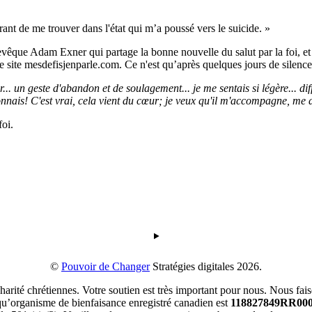
ant de me trouver dans l'état qui m’a poussé vers le suicide. »
hevêque Adam Exner qui partage la bonne nouvelle du salut par la foi,
le site mesdefisjenparle.com. Ce n'est qu’après quelques jours de silenc
er... un geste d'abandon et de soulagement... je me sentais si légère... di
onnais! C'est vrai, cela vient du cœur; je veux qu'il m'accompagne, me d
oi.
©
Pouvoir de Changer
Stratégies digitales 2026.
té chrétiennes. Votre soutien est très important pour nous. Nous faiso
 qu’organisme de bienfaisance enregistré canadien est
118827849RR00