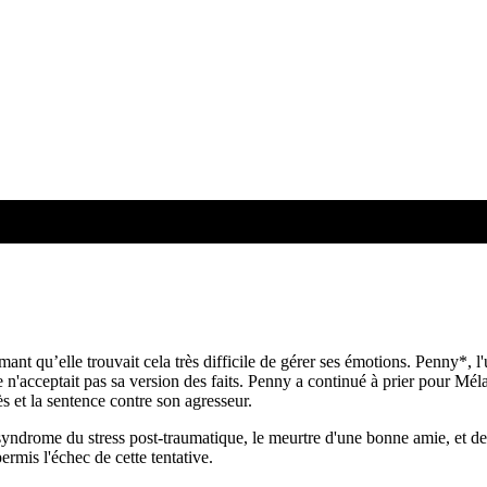
de Mélanie
rmant qu’elle trouvait cela très difficile de gérer ses émotions. Penny*
e n'acceptait pas sa version des faits. Penny a continué à prier pour Mélan
ès et la sentence contre son agresseur.
 syndrome du stress post-traumatique, le meurtre d'une bonne amie, et de
ermis l'échec de cette tentative.