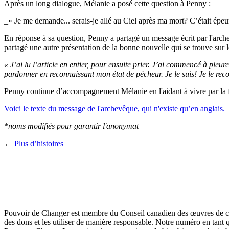
Après un long dialogue, Mélanie a posé cette question à Penny :
_« Je me demande... serais-je allé au Ciel après ma mort? C’était épeur
En réponse à sa question, Penny a partagé un message écrit par l'arc
partagé une autre présentation de la bonne nouvelle qui se trouve sur 
« J’ai lu l’article en entier, pour ensuite prier. J’ai commencé à pleur
pardonner en reconnaissant mon état de pécheur. Je le suis! Je le rec
Penny continue d’accompagnement Mélanie en l'aidant à vivre par la f
Voici le texte du message de l'archevêque, qui n'existe qu’en anglais.
*noms modifiés pour garantir l'anonymat
←
Plus d’histoires
Pouvoir de Changer est membre du Conseil canadien des œuvres de chari
des dons et les utiliser de manière responsable. Notre numéro en tant