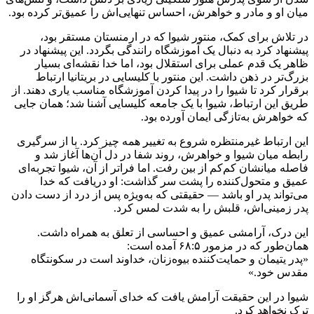
میان او و مادر و خواهرش، احساس تنهایی‌اش را عمیق‌تر کرده بود.
در تلاش برای کمک، منتور شیوا که در ارمنستان مستقر بود،
پیشنهاد کرد به دنبال یک آموزشگاه رانندگی بگردد. این پیشنهاد در
ظاهر یک قدم عملی برای استقلال بود، اما خدا نقشه‌ای بسیار
بزرگ‌تر در ذهن داشت. این منتور با کلیسایی در بریتانیا ارتباط
برقرار کرد تا شیوا را در پیدا کردن آموزشگاه مناسب یاری دهند. از
طریق این ارتباط، شیوا با یک جامعه کلیسایی آشنا شد؛ همان جایی
که خواهرش به‌تازگی ایمان آورده بود.
این ارتباط غیرمنتظره شروع به تغییر همه چیز کرد. با از سرگیری
رابطه میان شیوا و خواهرش، روند شفا در دل آن‌ها آغاز شد و
فاصله میانشان کم‌کم از بین رفت. اما فراتر از آن، شیوا تجربه‌ای
عمیق و متحول‌کننده را پشت سر گذاشت: او دریافت که خدا
می‌تواند پدر او باشد — حقیقتی که به‌ویژه پس از درد از دست دادن
پدر زمینی‌اش، قلبش را به شدت لمس کرد.
این درک، آرامشی عمیق و احساسی از تعلق به همراه داشت.
همان‌طور که در مزمور ۶۸:۵ آمده است:
«پدر یتیمان و حمایت‌کننده بیوه‌زنان، خداوند است در سکونتگاه
مقدس خود.»
شیوا در این حقیقت آرامش یافت که خدای آسمانی‌اش هرگز او را
ترک نخواهد کرد.