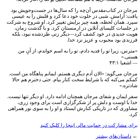
مرجان در کتاب‌مقدس آن‌چه را که سال‌ها در جست‌وجویش بود
یافت: آرامش. شبی در خلوت خود دعا کرد و قلبش را به عیسی
سپرد. همان لحظه، همه چیز برایش تغییر کرد. او شروع به شرکت
در جلسات کلیسای آنلاین در ارمنستان کرد. و با گذشت زمان،
هویت جدیدی در خود کشف کرد—دیگر زنی طردشده نبود، بلکه
فرزندی بود محبوب و عزیز نزد خدا.
«مترس، زیرا تو را فدیه دادم، تو را به اسم خواندم، از آنِ من
هستی.»
— اشعیا ۴۳:۱
مرجان می‌گوید: «الان آدم دیگری هستم. ایمانم پناهگاه من است.
کمکم می‌کنه که با شرایط سخت کنار بیام. حتی دخترم هم حالا
شادتره.»
سفر ایمان و شفای مرجان همچنان ادامه دارد. او دیگر تنها نیست.
خدا با اوست و دلش پر از شکرگزاری است برای وجود زری،
مشاوری که در تاریکی کنارش ایستاد و او را به سوی نور همراهی
کرد.
برای مشارکت در حمایت مالی اینجا را کلیک کنید
←
داستان‌های بیشتر