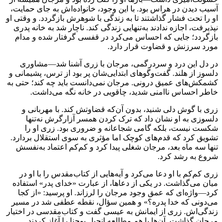
آسیب دیدن در هراس بود. با این وجود، خانواده‌اش به‌ جای حمایت،
او را تحت فشار گذاشتند تا به زندگی با شوهرش بازگردد. و وقتی او
نپذیرفت، اجازه ندادند به‌تنهایی زندگی کند. ناچار شد به خانه پدری
بازگردد؛ جایی که احساس می‌کرد در قفسی گرفتار شده و مدام
مورد سرزنش و قضاوت قرار دارد.
در دل این درد و سردرگمی، مرجان با زری آشنا شد—مشاوری
دلسوز از هلند. گفت‌وگوهای ابتدایی‌شان پر بود از ترس، پشیمانی و
کشمکش‌های عمیق درونی. مرجان نمی‌دانست باید چه کند؛ حتی به
خاطر احساس ناامنی شدید، چاقویی در خانه نگه می‌داشت.
زری با گوش دلی شنید، بدون آن‌که قضاوتش کند. با مهربانی و
دلسوزی به او نشان داد که ترک کردن همسر آزارگرش نه‌تنها
شکست نیست، بلکه گامی شجاعانه و ضروری بود. زری او را
تشویق کرد که قدم‌های کوچک اما مؤثری به سوی استقلال بردارد.
تنها سه ماه بعد، مرجان شغلی پیدا کرد و کم‌کم اعتماد به‌نفسش
شروع به رشد کرد.
زری کم‌کم با او دعا می‌کرد و آیه‌هایی از کتاب‌مقدس را با او در
میان می‌گذاشت. در یکی از دعاها، از عبارت «خدای پدر» استفاده
کرد—واژه‌ای که عمق وجود مرجان را لرزاند. او پرسید: «از کجا
می‌دونی که خدا پدره؟» و همین سؤال، نقطه عطفی شد در مسیر
زندگی‌اش. زری از ایمانش به عیسی گفت و کتاب‌مقدسی در اختیار
مرجان گذاشت. آن‌ها با هم مطالعه انجیل یوحنا را آغاز کردند.